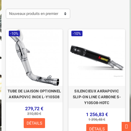
Nouveaux produits en premier
-10%
-10%
TUBE DE LIAISON OPTIONNEL
SILENCIEUX AKRAPOVIC
AKRAPOVIC INOX L-Y10SO8
SLIP-ON LINE CARBONE S-
Y10SO8-HDTC
279,72 €
310,80 €
1 256,83 €
1 396,48 €
DÉTAILS
DÉTAILS