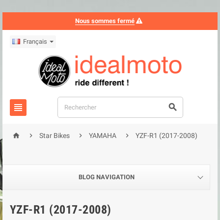
Nous sommes fermé
Français






Star Bikes
YAMAHA
YZF-R1 (2017-2008)
BLOG NAVIGATION
YZF-R1 (2017-2008)