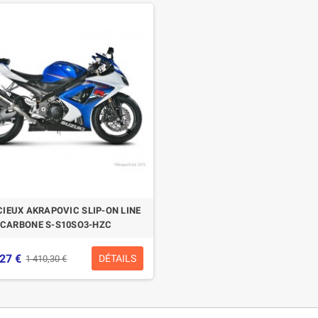
CIEUX AKRAPOVIC SLIP-ON LINE
CARBONE S-S10SO3-HZC
,27 €
DÉTAILS
1 410,30 €