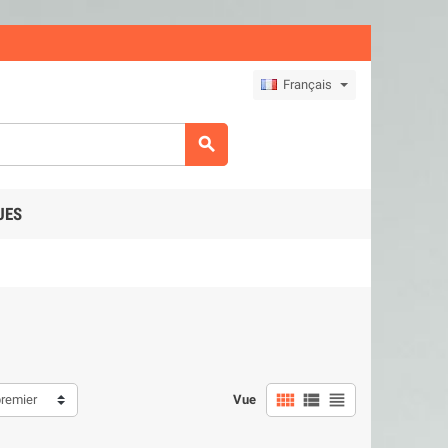
Français

UES



premier
Vue