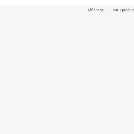
Affichage 1 - 1 sur 1 produi
CASQUE BELL MOTO-3
CASQUE FELIX ST520
CLASSIC NOIR
REPUBLIC
MAT/BRILLANT
197,01 €
219,00 €
BLACKOUT S
-10,04%
280,49 €
329,99 €
-15%