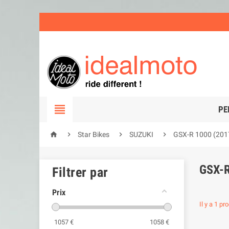

PE




Star Bikes
SUZUKI
GSX-R 1000 (201
GSX-R
Filtrer par
Prix
Il y a 1 pro
1057
€
1058
€