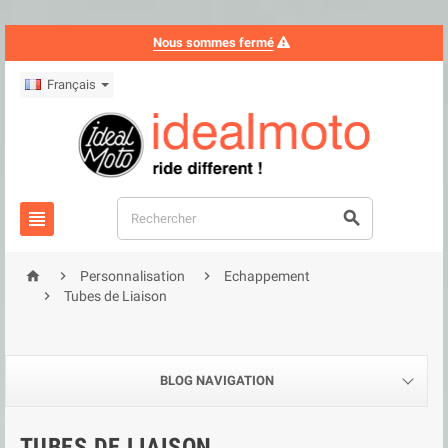
Nous sommes fermé
Français





Personnalisation
Echappement

Tubes de Liaison
BLOG NAVIGATION
TUBES DE LIAISON