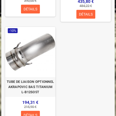
390,00 €
435,80 €
484,22 €
DÉTAILS
DÉTAILS
-10%
TUBE DE LIAISON OPTIONNEL
AKRAPOVIC BAS TITANIUM
L-B12SO5T
194,31 €
215,90 €
DÉTAILS