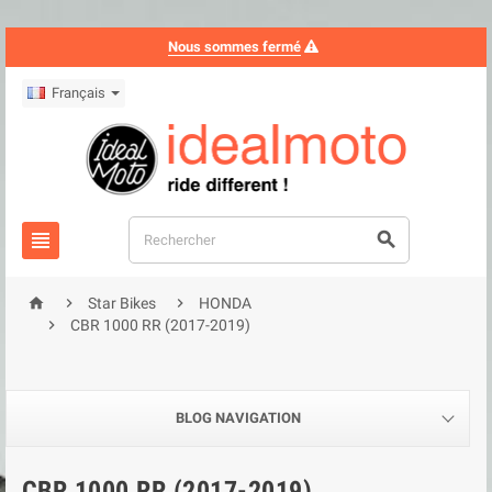
Nous sommes fermé
Français





Star Bikes
HONDA

CBR 1000 RR (2017-2019)
BLOG NAVIGATION
CBR 1000 RR (2017-2019)