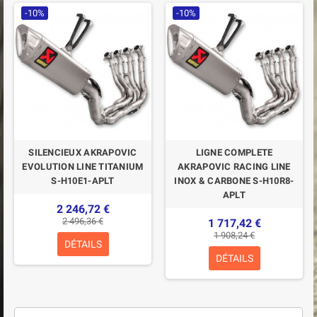
-10%
-10%
SILENCIEUX AKRAPOVIC
LIGNE COMPLETE
EVOLUTION LINE TITANIUM
AKRAPOVIC RACING LINE
S-H10E1-APLT
INOX & CARBONE S-H10R8-
APLT
2 246,72 €
2 496,36 €
1 717,42 €
1 908,24 €
DÉTAILS
DÉTAILS