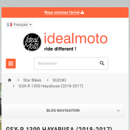
Nous sommes fermé
Français





Star Bikes
SUZUKI

GSX-R 1300 Hayabusa (2018-2017)
BLOG NAVIGATION
GSX-R 1300 HAYABUSA (2018-2017)