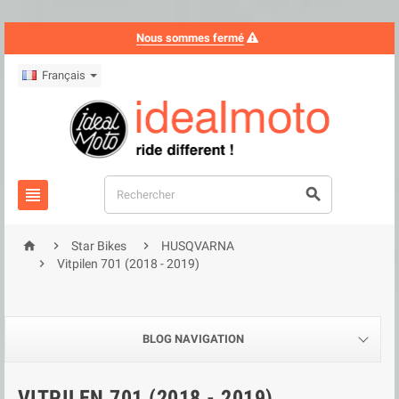
Nous sommes fermé
Français





Star Bikes
HUSQVARNA

Vitpilen 701 (2018 - 2019)
BLOG NAVIGATION
VITPILEN 701 (2018 - 2019)