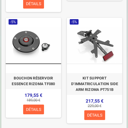
DÉTAILS
-5%
-5%
BOUCHON RÉSERVOIR
KIT SUPPORT
ESSENCE RIZOMA TF080
D’IMMATRICULATION SIDE
ARM RIZOMA PT751B
179,55 €
189,00 €
217,55 €
229,00 €
DÉTAILS
DÉTAILS