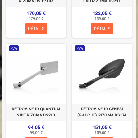
RIZOMA BS315BM
END RIZOMA BS211
170,05 €
132,05 €
179,00 €
139,00 €
DÉTAILS
DÉTAILS
-5%
-5%
RÉTROVISEUR QUANTUM
RÉTROVISEUR GENESI
SIDE RIZOMA BS213
(GAUCHE) RIZOMA BS174
94,05 €
151,05 €
99,00 €
159,00 €