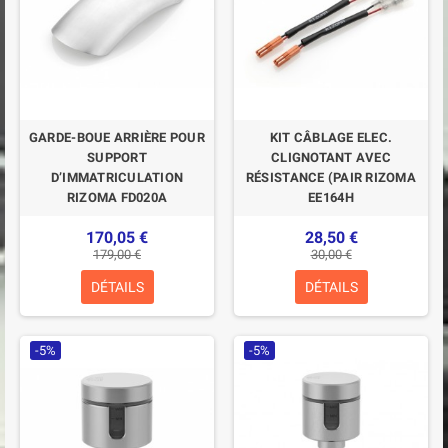
GARDE-BOUE ARRIÈRE POUR
KIT CÂBLAGE ELEC.
SUPPORT
CLIGNOTANT AVEC
D’IMMATRICULATION
RÉSISTANCE (PAIR RIZOMA
RIZOMA FD020A
EE164H
170,05 €
28,50 €
179,00 €
30,00 €
DÉTAILS
DÉTAILS
-5%
-5%