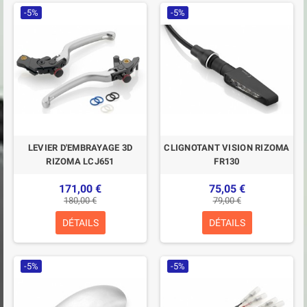
-5%
-5%
LEVIER D'EMBRAYAGE 3D
CLIGNOTANT VISION RIZOMA
RIZOMA LCJ651
FR130
171,00 €
75,05 €
180,00 €
79,00 €
DÉTAILS
DÉTAILS
-5%
-5%