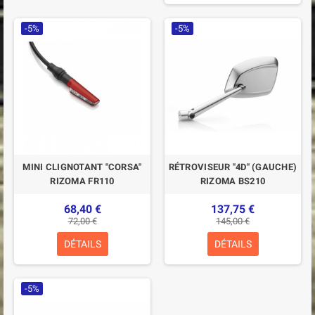
-5%
-5%
MINI CLIGNOTANT "CORSA"
RÉTROVISEUR "4D" (GAUCHE)
RIZOMA FR110
RIZOMA BS210
68,40 €
137,75 €
72,00 €
145,00 €
DÉTAILS
DÉTAILS
-5%