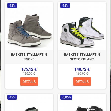
-12%
-12%
BASKETS STYLMARTIN
BASKETS STYLMARTIN
SMOKE
SECTOR BLANC
175,12 €
148,72 €
199,00 €
169,00 €
DÉTAILS
DÉTAILS
-12%
-6,06%