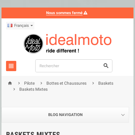
Nous sommes fermé
Français






Pilote
Bottes et Chaussures
Baskets

Baskets Mixtes
BLOG NAVIGATION
BASKETS MIXTES