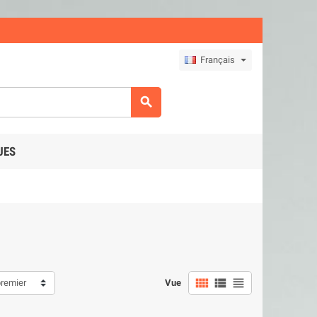
Français

UES



premier
Vue