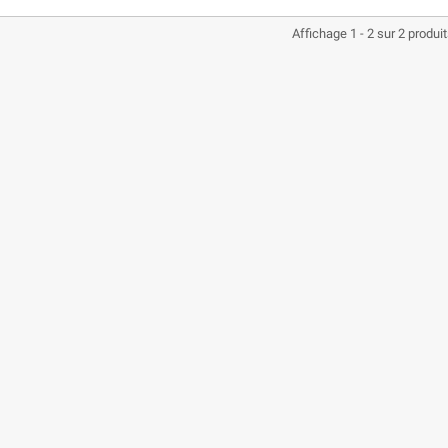
Affichage 1 - 2 sur 2 produi
CASQUE BELL MOTO-3
CASQUE FELIX ST520
CLASSIC NOIR
REPUBLIC
MAT/BRILLANT
197,01 €
219,00 €
BLACKOUT S
-10,04%
280,49 €
329,99 €
-15%