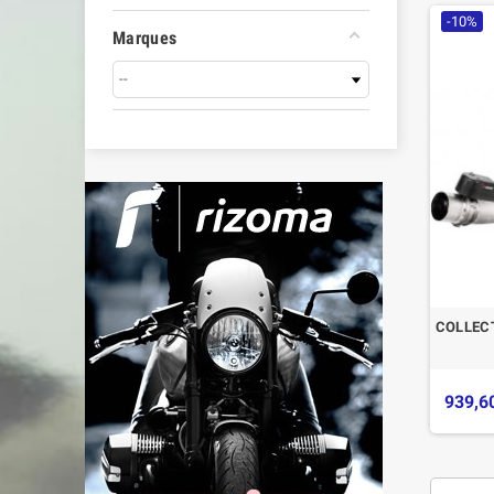
-10%
Marques
COLLECT
939,6