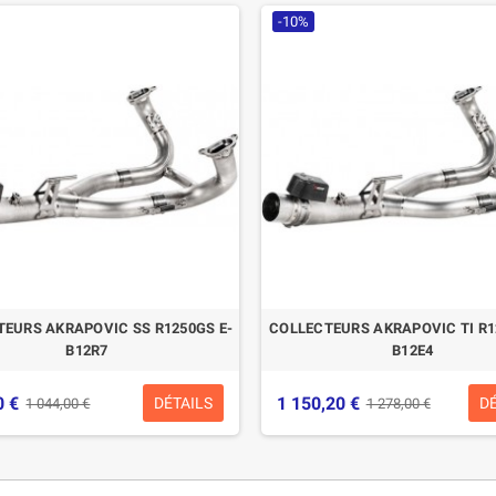
-10%
EURS AKRAPOVIC SS R1250GS E-
COLLECTEURS AKRAPOVIC TI R1
B12R7
B12E4
0 €
1 150,20 €
DÉTAILS
D
1 044,00 €
1 278,00 €