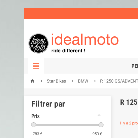

PE




Star Bikes
BMW
R 1250 GS/ADVENT
R 12
Filtrer par
Prix
Il y a 2 pr
783
€
959
€