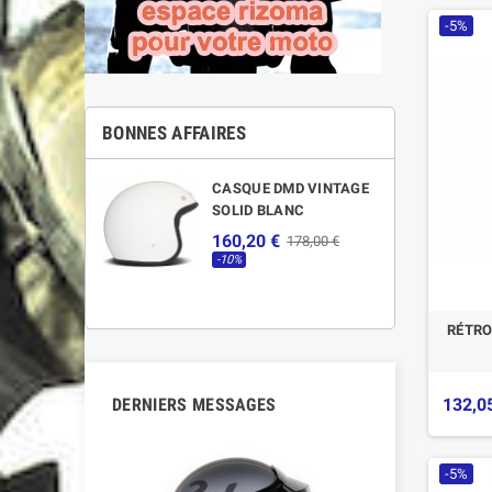
-5%
BONNES AFFAIRES
CASQUE DMD VINTAGE
SOLID BLANC
160,20 €
178,00 €
-10%
RÉTRO
132,0
DERNIERS MESSAGES
-5%