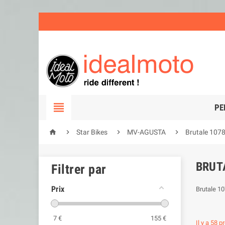

PE




Star Bikes
MV-AGUSTA
Brutale 1078
BRUTA
Filtrer par
Prix
Brutale 10
7
€
155
€
Il y a 58 p