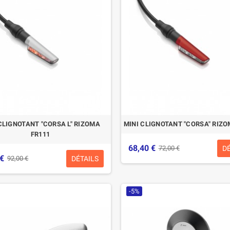
CLIGNOTANT "CORSA L" RIZOMA
MINI CLIGNOTANT "CORSA" RIZO
FR111
68,40 €
D
72,00 €
 €
DÉTAILS
92,00 €
-5%