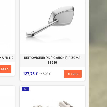
MA FR110
RÉTROVISEUR "4D" (GAUCHE) RIZOMA
BS210
ÉTAILS
137,75 €
DÉTAILS
145,00 €
-5%