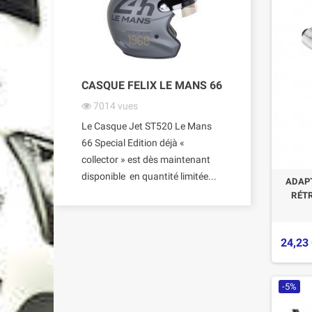
CASQUE FELIX LE MANS 66
7014
vues
Le Casque Jet ST520 Le Mans
66 Special Edition déjà «
collector » est dès maintenant
disponible en quantité limitée...
ADAPT
RÉT
24,23
-5%