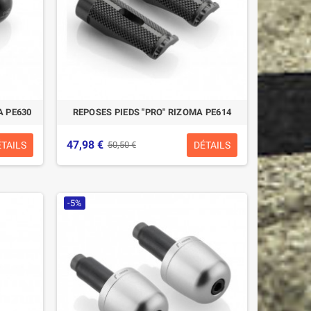
A PE630
REPOSES PIEDS "PRO" RIZOMA PE614
47,98 €
ÉTAILS
DÉTAILS
50,50 €
-5%