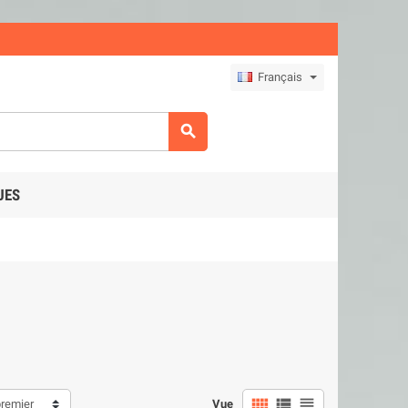
Français

UES



premier
Vue