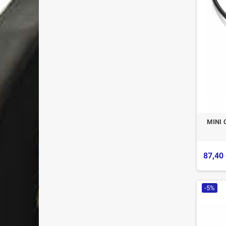
MINI 
87,40
-5%