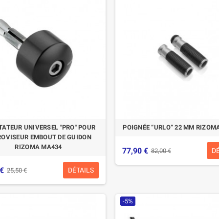
ATEUR UNIVERSEL "PRO" POUR
POIGNÉE “URLO” 22 MM RIZOM
ROVISEUR EMBOUT DE GUIDON
RIZOMA MA434
77,90 €
D
82,00 €
 €
DÉTAILS
25,50 €
-5%