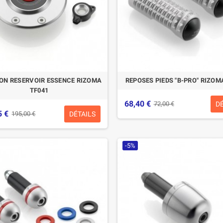
N RESERVOIR ESSENCE RIZOMA
REPOSES PIEDS "B-PRO" RIZOM
TF041
68,40 €
D
72,00 €
5 €
DÉTAILS
195,00 €
-5%