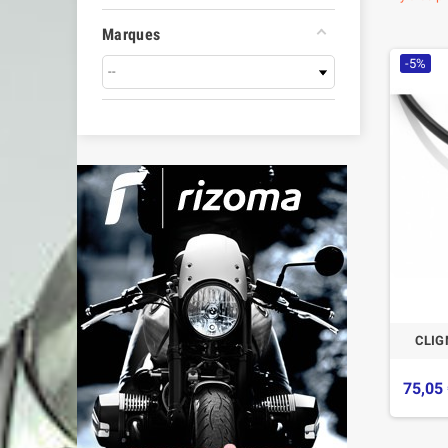
Marques
-5%
CLIG
75,05