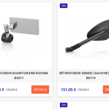
-5%
CASQUE BELL MOTO-3
CASQUE FELIX ST520
CLASSIC NOIR
REPUBLIC
MAT/BRILLANT
197,01 €
219,00 €
BLACKOUT S
-10,04%
280,49 €
329,99 €
-15%
VISEUR QUANTUM END RIZOMA
RÉTROVISEUR GENESI (GAUCHE
BS211
BS174
5 €
151,05 €
DÉTAILS
D
139,00 €
159,00 €
-5%