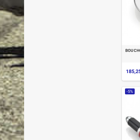
BOUCHO
185,2
-5%