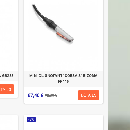
A GR222
MINI CLIGNOTANT "CORSA S" RIZOMA
FR115
ÉTAILS
87,40 €
DÉTAILS
92,00 €
-5%