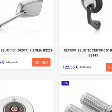
SEUR "4D" (DROIT) RIZOMA BS209
RÉTROVISEUR "ECCENTRICO" 
BS145
5 €
DÉTAILS
145,00 €
122,55 €
D
129,00 €
-5%