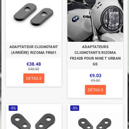
ADAPTATEUR CLIGNOTANT
ADAPTATEURS
(ARRIÉRE) RIZOMA FR601
CLIGNOTANTS RIZOMA
FR242B POUR NINE T URBAN
€38.48
GS
€40.50
€9.03
DETAILS
€9.50
DETAILS
-5%
-5%