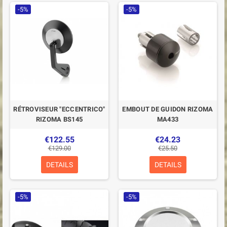
-5%
-5%
RÉTROVISEUR "ECCENTRICO"
EMBOUT DE GUIDON RIZOMA
RIZOMA BS145
MA433
€122.55
€24.23
€129.00
€25.50
DETAILS
DETAILS
-5%
-5%