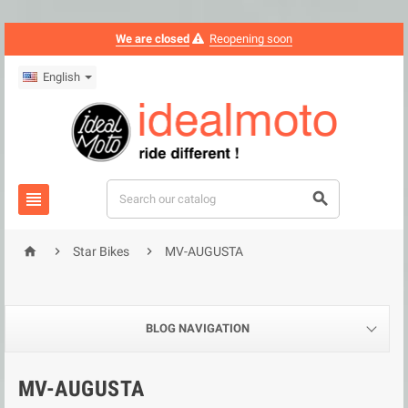
We are closed
Reopening soon
English





Star Bikes
MV-AUGUSTA
BLOG NAVIGATION
MV-AUGUSTA