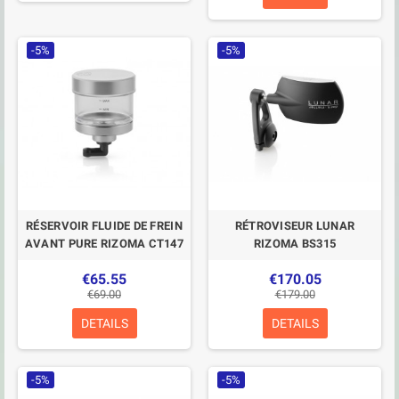
-5%
-5%
RÉSERVOIR FLUIDE DE FREIN
RÉTROVISEUR LUNAR
AVANT PURE RIZOMA CT147
RIZOMA BS315
€65.55
€170.05
€69.00
€179.00
DETAILS
DETAILS
-5%
-5%