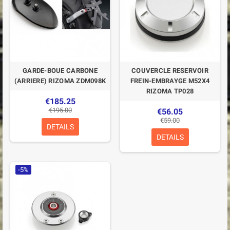
GARDE-BOUE CARBONE
COUVERCLE RESERVOIR
(ARRIERE) RIZOMA ZDM098K
FREIN-EMBRAYGE M52X4
RIZOMA TP028
€185.25
€195.00
€56.05
€59.00
DETAILS
DETAILS
-5%