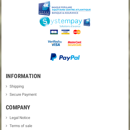
BOUCHON RESERVOIR
PROTECTION AXE ROUE
ESSENCE RIZOMA TF041
AVANT RIZOMA PW553
€185.25
€77.90
€195.00
€82.00
DETAILS
DETAILS
-5%
-5%
SUPPORT
PROTECTION MOTEUR
IMMATRICULATION SIDE
RIZOMA PM435