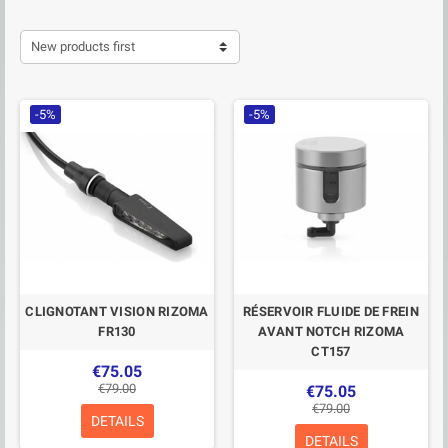
New products first
-5%
-5%
CLIGNOTANT VISION RIZOMA
RÉSERVOIR FLUIDE DE FREIN
FR130
AVANT NOTCH RIZOMA
CT157
€75.05
€79.00
€75.05
€79.00
DETAILS
DETAILS