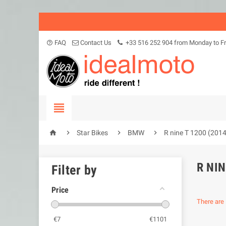
FAQ
Contact Us
+33 516 252 904 from Monday to Fr
help_outline





Star Bikes
BMW
R nine T 1200 (2014
R NIN
Filter by
Price
There are 
€
7
€
1101