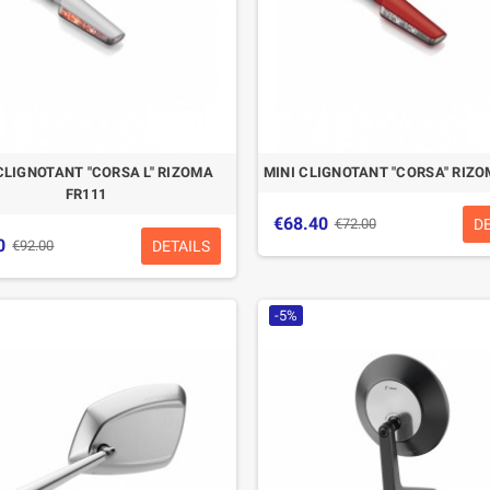
CLIGNOTANT "CORSA L" RIZOMA
MINI CLIGNOTANT "CORSA" RIZO
FR111
€68.40
D
€72.00
0
DETAILS
€92.00
-5%