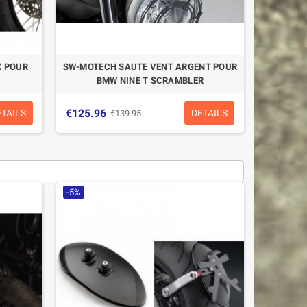
X POUR
SW-MOTECH SAUTE VENT ARGENT POUR
BMW NINE T SCRAMBLER
€125.96
ETAILS
DETAILS
€139.95
-5%