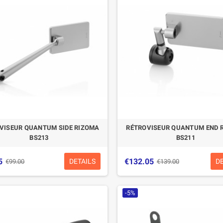
CASQUE BELL MOTO-3
CASQUE FELIX
CLASSIC NOIR
CASQUERIE ST520
SIGNATURE NOIR
€280.49
€329.99
-15%
€197.01
€219.00
VISEUR QUANTUM SIDE RIZOMA
RÉTROVISEUR QUANTUM END 
-10.04%
BS213
BS211
5
€132.05
DETAILS
D
€99.00
€139.00
-5%