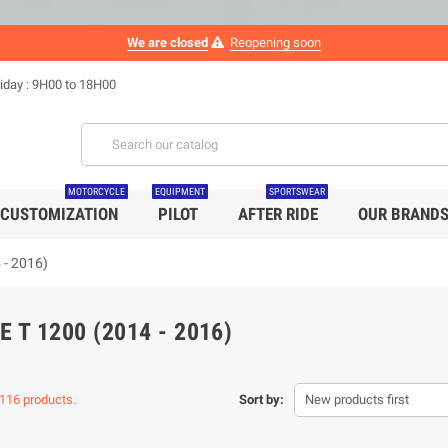
We are closed
Reopening soon
iday : 9H00 to 18H00
MOTORCYCLE
EQUIPMENT
SPORTSWEAR
CUSTOMIZATION
PILOT
AFTER RIDE
OUR BRAND
 - 2016)
E T 1200 (2014 - 2016)
116 products.
Sort by:
New products first