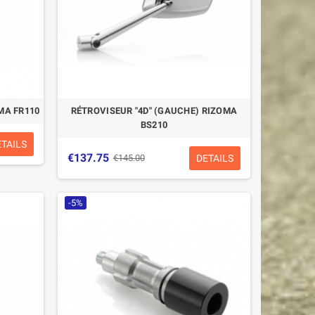
MA FR110
RÉTROVISEUR "4D" (GAUCHE) RIZOMA
BS210
ETAILS
€137.75
DETAILS
€145.00
-5%