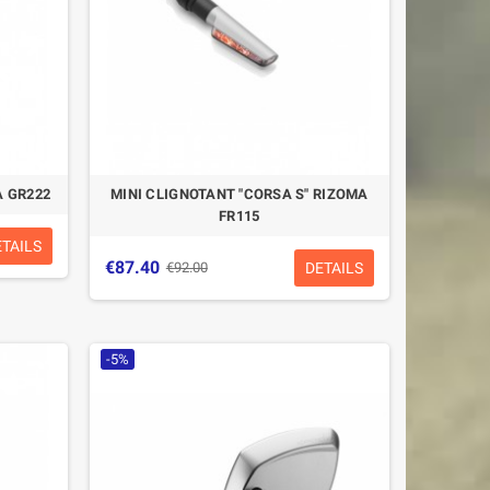
A GR222
MINI CLIGNOTANT "CORSA S" RIZOMA
FR115
ETAILS
€87.40
DETAILS
€92.00
-5%