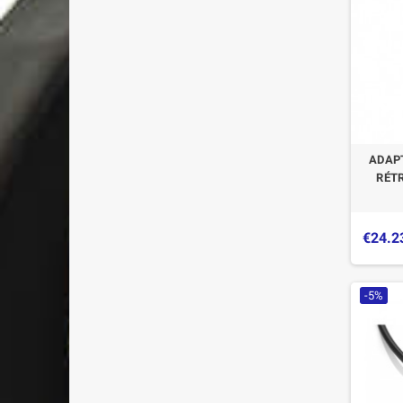
ADAPT
RÉT
€24.2
-5%