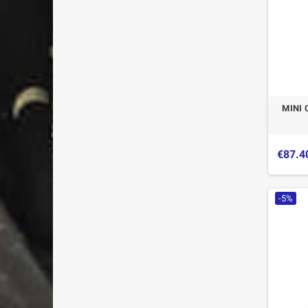
MINI 
€87.4
-5%