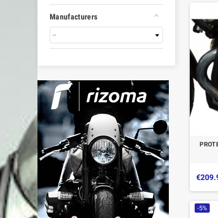
Manufacturers
PROTE
€209.
-5%