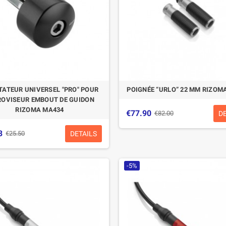
ATEUR UNIVERSEL "PRO" POUR
POIGNÉE “URLO” 22 MM RIZOM
ROVISEUR EMBOUT DE GUIDON
RIZOMA MA434
€77.90
D
€82.00
3
DETAILS
€25.50
-5%