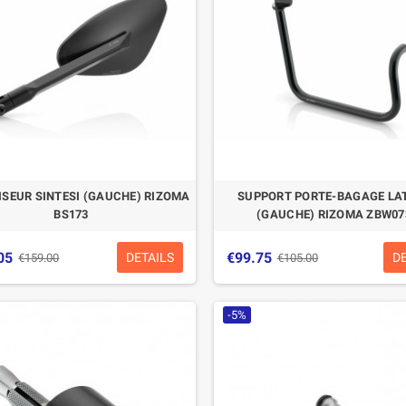
SEUR SINTESI (GAUCHE) RIZOMA
SUPPORT PORTE-BAGAGE LA
BS173
(GAUCHE) RIZOMA ZBW07
05
€99.75
DETAILS
D
€159.00
€105.00
-5%