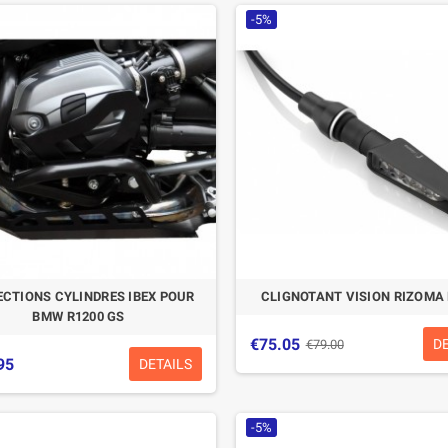
-5%
CTIONS CYLINDRES IBEX POUR
CLIGNOTANT VISION RIZOMA 
BMW R1200 GS
€75.05
D
€79.00
95
DETAILS
-5%