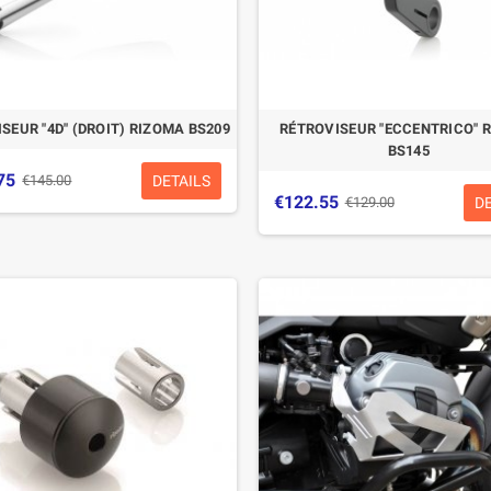
SEUR "4D" (DROIT) RIZOMA BS209
RÉTROVISEUR "ECCENTRICO" 
BS145
75
DETAILS
€145.00
€122.55
D
€129.00