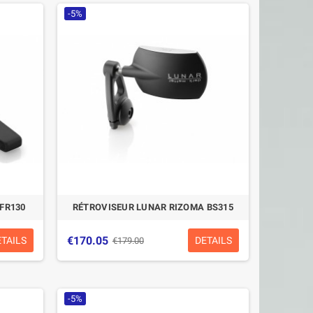
-5%
FR130
RÉTROVISEUR LUNAR RIZOMA BS315
€170.05
ETAILS
DETAILS
€179.00
-5%