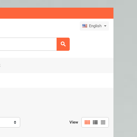
English

S



View