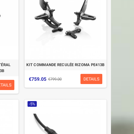
TÉRAL
KIT COMMANDE RECULÉE RIZOMA PE413B
3B
€759.05
DETAILS
€799.00
ETAILS
-5%