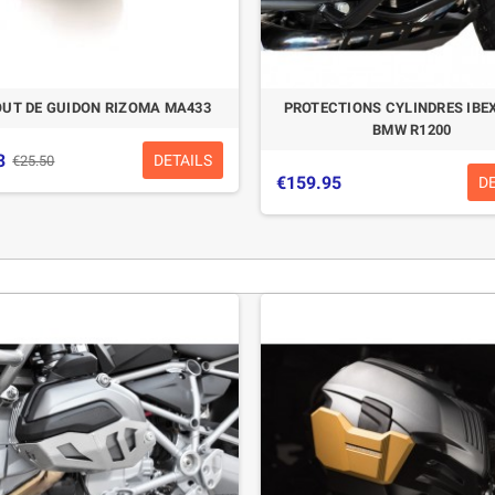
UT DE GUIDON RIZOMA MA433
PROTECTIONS CYLINDRES IBE
BMW R1200
3
DETAILS
€25.50
€159.95
D