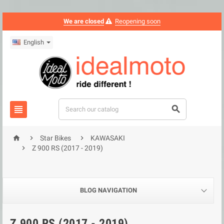
We are closed
Reopening soon
English





Star Bikes
KAWASAKI

Z 900 RS (2017 - 2019)
BLOG NAVIGATION
Z 900 RS (2017 - 2019)