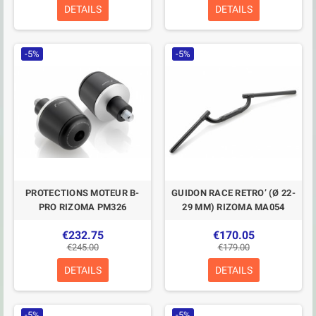
DETAILS
DETAILS
-5%
-5%
PROTECTIONS MOTEUR B-
GUIDON RACE RETRO’ (Ø 22-
PRO RIZOMA PM326
29 MM) RIZOMA MA054
€232.75
€170.05
€245.00
€179.00
DETAILS
DETAILS
-5%
-5%