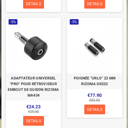
DETAILS
DETAILS
-5%
-5%
ADAPTATEUR UNIVERSEL
POIGNÉE “URLO” 22 MM
"PRO" POUR RÉTROVISEUR
RIZOMA GR222
EMBOUT DE GUIDON RIZOMA
€77.90
MA434
€82.00
€24.23
DETAILS
€25.50
DETAILS