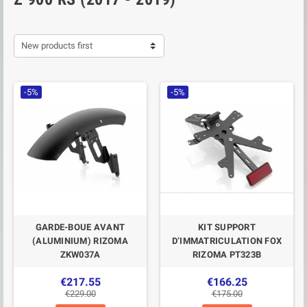
New products first
-5%
-5%
GARDE-BOUE AVANT
KIT SUPPORT
(ALUMINIUM) RIZOMA
D’IMMATRICULATION FOX
ZKW037A
RIZOMA PT323B
€217.55
€166.25
€229.00
€175.00