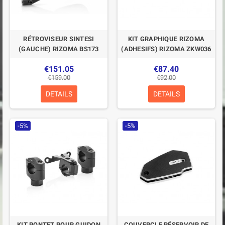
RÉTROVISEUR SINTESI
KIT GRAPHIQUE RIZOMA
(GAUCHE) RIZOMA BS173
(ADHESIFS) RIZOMA ZKW036
€151.05
€87.40
€159.00
€92.00
DETAILS
DETAILS
-5%
-5%
KIT PONTET POUR GUIDON
COUVERCLE RÉSERVOIR DE