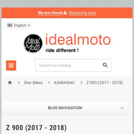
We are closed
Reopening soon
English






Star Bikes
KAWASAKI
Z 900 (2017 - 2018)
BLOG NAVIGATION
Z 900 (2017 - 2018)