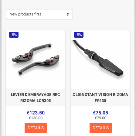
New products first
-5%
-5%
LEVIER D'EMBRAYAGE RRC
CLIGNOTANT VISION RIZOMA
RIZOMA LCR305
FR130
€123.50
€75.05
€130.00
€79.00
DETAILS
DETAILS