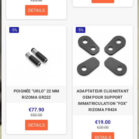
€25.50
DETAILS
-5%
-5%
POIGNÉE “URLO” 22 MM
ADAPTATEUR CLIGNOTANT
RIZOMA GR222
OEM POUR SUPPORT
IMMATRICULATION “FOX”
€77.90
RIZOMA FR424
€82.00
€19.00
DETAILS
€20.00
DETAILS