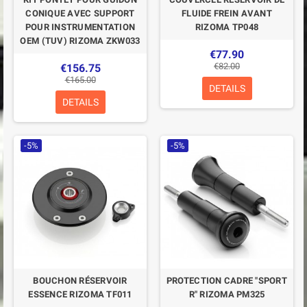
CONIQUE AVEC SUPPORT
FLUIDE FREIN AVANT
POUR INSTRUMENTATION
RIZOMA TP048
OEM (TUV) RIZOMA ZKW033
€77.90
€82.00
€156.75
€165.00
DETAILS
DETAILS
-5%
-5%
BOUCHON RÉSERVOIR
PROTECTION CADRE "SPORT
ESSENCE RIZOMA TF011
R" RIZOMA PM325